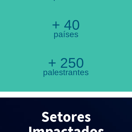
+ 40
países
+ 250
palestrantes
Setores
Impactados