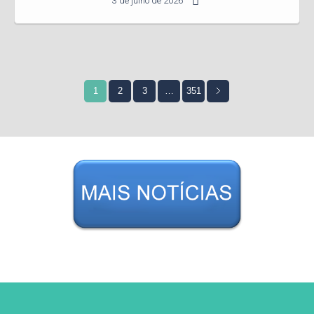
3 de julho de 2026
1
2
3
…
351